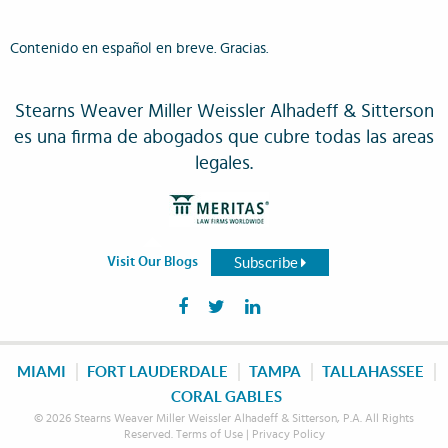
Contenido en español en breve. Gracias.
Stearns Weaver Miller Weissler Alhadeff & Sitterson
es una firma de abogados que cubre todas las areas
legales.
Subscribe
Visit Our Blogs
MIAMI
FORT LAUDERDALE
TAMPA
TALLAHASSEE
CORAL GABLES
© 2026 Stearns Weaver Miller Weissler Alhadeff & Sitterson, P.A. All Rights
Reserved.
Terms of Use
|
Privacy Policy